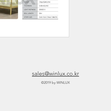
sales@winlux.co.kr
©2019 by WINLUX